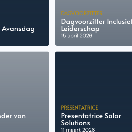
DAGVOORZITTER
Dagvoorzitter Inclusie
r Avansdag
Leiderschap
15 april 2026
PRESENTATRICE
nder van
Presentatrice Solar
Solutions
11 maart 2026