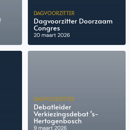
DAGVOORZITTER
f
Dagvoorzitter Doorzaam
Congres
20 maart 2026
DAGVOORZITTER
Debatleider
Verkiezingsdebat ‘s-
Hertogenbosch
9 maart 2026