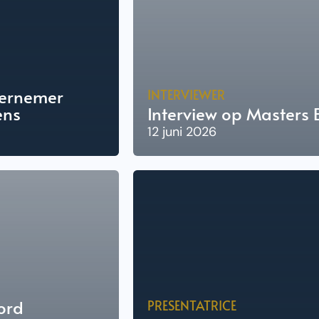
dernemer
INTERVIEWER
ens
Interview op Masters
12 juni 2026
ord
PRESENTATRICE