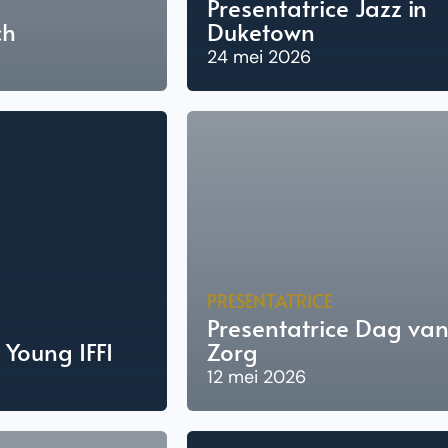
Presentatrice Jazz in
ch
Duketown
24 mei 2026
PRESENTATRICE
Presentatrice Dag va
 Young IFFI
Zorg
12 mei 2026