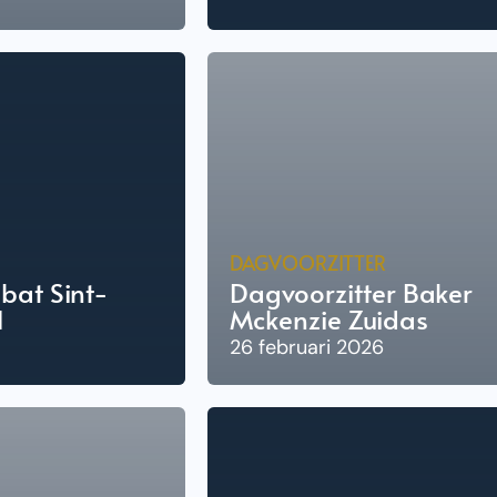
DAGVOORZITTER
bat Sint-
Dagvoorzitter Baker
l
Mckenzie Zuidas
26 februari 2026