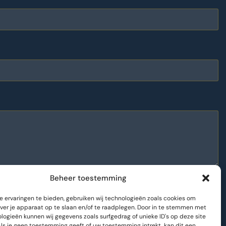
Beheer toestemming
 ervaringen te bieden, gebruiken wij technologieën zoals cookies om
over je apparaat op te slaan en/of te raadplegen. Door in te stemmen met
logieën kunnen wij gegevens zoals surfgedrag of unieke ID's op deze site
Als je geen toestemming geeft of uw toestemming intrekt, kan dit een