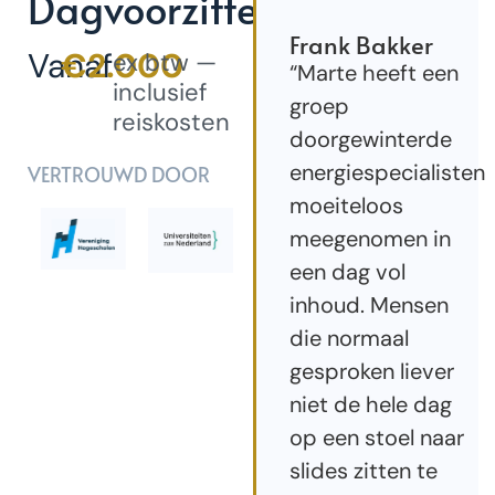
Dagvoorzitter
Frank Bakker
Vanaf
€2.000
ex btw —
“Marte heeft een
inclusief
groep
reiskosten
doorgewinterde
energiespecialisten
VERTROUWD DOOR
moeiteloos
meegenomen in
een dag vol
inhoud. Mensen
die normaal
gesproken liever
niet de hele dag
op een stoel naar
slides zitten te