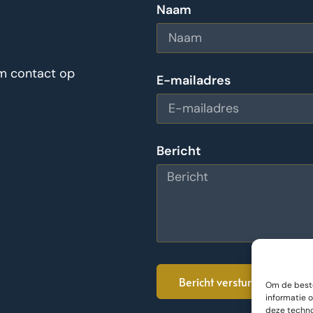
Naam
em contact op
E-mailadres
Bericht
Bericht versturen
Om de beste
informatie 
deze techno