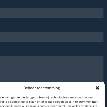
Beheer toestemming
 ervaringen te bieden, gebruiken wij technologieën zoals cookies om
over je apparaat op te slaan en/of te raadplegen. Door in te stemmen met
logieën kunnen wij gegevens zoals surfgedrag of unieke ID's op deze site