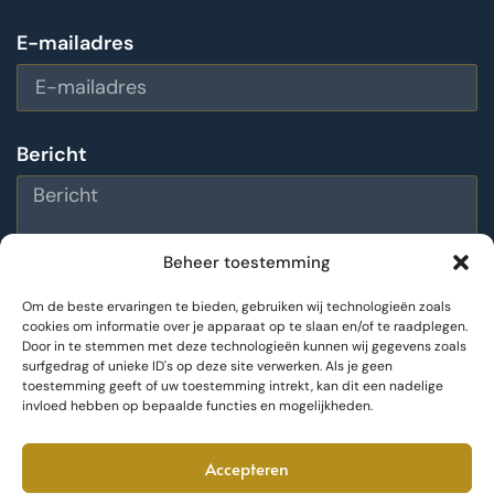
E-mailadres
Bericht
Beheer toestemming
Om de beste ervaringen te bieden, gebruiken wij technologieën zoals
cookies om informatie over je apparaat op te slaan en/of te raadplegen.
Door in te stemmen met deze technologieën kunnen wij gegevens zoals
Bericht versturen
surfgedrag of unieke ID's op deze site verwerken. Als je geen
toestemming geeft of uw toestemming intrekt, kan dit een nadelige
invloed hebben op bepaalde functies en mogelijkheden.
Accepteren