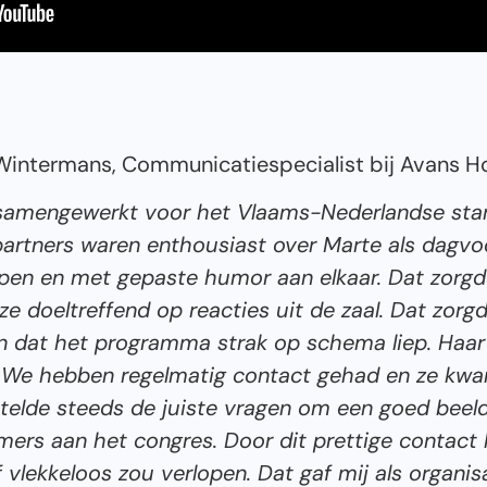
intermans, Communicatiespecialist bij Avans H
samengewerkt voor het Vlaams-Nederlandse star
partners waren enthousiast over Marte als dagvoor
open en met gepaste humor aan elkaar. Dat zorgd
e doeltreffend op reacties uit de zaal. Dat zorg
n dat het programma strak op schema liep. Haar
 We hebben regelmatig contact gehad en ze kwa
 stelde steeds de juiste vragen om een goed beeld
mers aan het congres. Door dit prettige contact 
f vlekkeloos zou verlopen. Dat gaf mij als organis