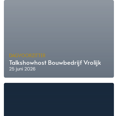
DAGVOORZITTER
Talkshowhost Bouwbedrijf Vrolijk
25 juni 2026