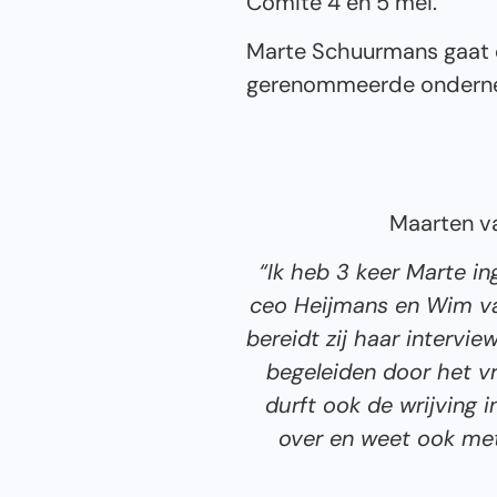
Comité 4 en 5 mei.
Marte Schuurmans gaat o
gerenommeerde onderneme
Maarten va
“Ik heb 3 keer Marte i
ceo Heijmans en Wim van
bereidt zij haar intervi
begeleiden door het v
durft ook de wrijving 
over en weet ook met