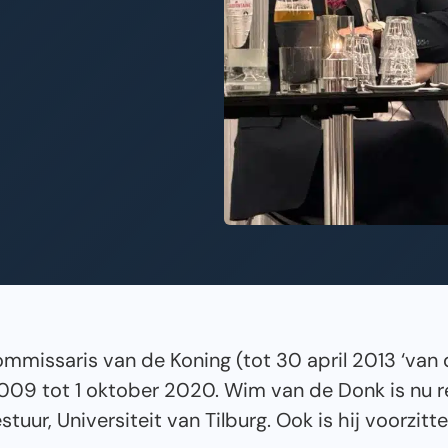
missaris van de Koning (tot 30 april 2013 ‘van d
2009 tot 1 oktober 2020. Wim van de Donk is nu r
stuur, Universiteit van Tilburg. Ook is hij voorzitt