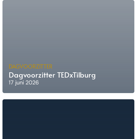
DAGVOORZITTER
Dagvoorzitter TEDxTilburg
17 juni 2026