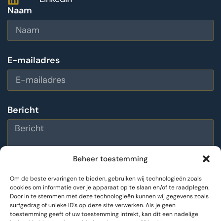
Naam
E-mailadres
Bericht
Beheer toestemming
Om de beste ervaringen te bieden, gebruiken wij technologieën zoals
cookies om informatie over je apparaat op te slaan en/of te raadplegen.
Door in te stemmen met deze technologieën kunnen wij gegevens zoals
Bericht versturen
surfgedrag of unieke ID's op deze site verwerken. Als je geen
toestemming geeft of uw toestemming intrekt, kan dit een nadelige