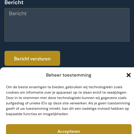
Bericht
Bericht versturen
Beheer toestemming
Om de beste ervaringen te bieden, gebruiken wij technologieën zoals
cookies om informatie over je apparaat op te slaan en/of te raadplegen.
Door in te stemmen met deze technologieën kunnen wij gegevens zoals
surfgedrag of unieke ID's op deze site verwerken. Als je geen toestemming
geeft of uw toestemming intrekt, kan dit een nadelige invloed hebben op
bepaalde functies en mogelijkheden.
© 2026 Met Marte. Fotografie door Samuel Wagner en Juul
van der Heijden. Website door
Cotive
.
Accepteren