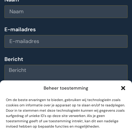
E-mailadres
Bericht
Beheer toestemming
Om de beste ervaringen te bieden, gebruiken wij technologieën zoals
cookies om informatie over je apparaat op te slaan en/of te raadplegen.
Door in te stemmen met deze technologieën kunnen wij gegevens zoals
Bericht versturen
surfgedrag of unieke ID's op deze site verwerken. Als je geen
toestemming geeft of uw toestemming intrekt, kan dit een nadelige
invloed hebben op bepaalde functies en mogelijkheden.