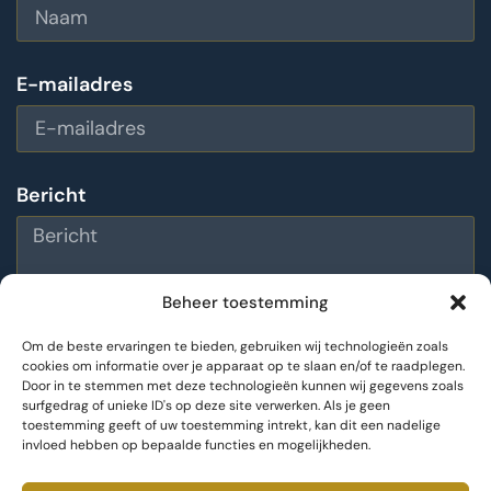
E-mailadres
Bericht
Beheer toestemming
Om de beste ervaringen te bieden, gebruiken wij technologieën zoals
cookies om informatie over je apparaat op te slaan en/of te raadplegen.
Door in te stemmen met deze technologieën kunnen wij gegevens zoals
Bericht versturen
surfgedrag of unieke ID's op deze site verwerken. Als je geen
toestemming geeft of uw toestemming intrekt, kan dit een nadelige
invloed hebben op bepaalde functies en mogelijkheden.