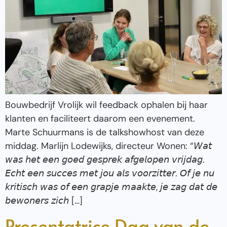
Bouwbedrijf Vrolijk wil feedback ophalen bij haar
klanten en faciliteert daarom een evenement.
Marte Schuurmans is de talkshowhost van deze
middag. Marlijn Lodewijks, directeur Wonen: “𝘞𝘢𝘵
𝘸𝘢𝘴 𝘩𝘦𝘵 𝘦𝘦𝘯 𝘨𝘰𝘦𝘥 𝘨𝘦𝘴𝘱𝘳𝘦𝘬 𝘢𝘧𝘨𝘦𝘭𝘰𝘱𝘦𝘯 𝘷𝘳𝘪𝘫𝘥𝘢𝘨.
𝘌𝘤𝘩𝘵 𝘦𝘦𝘯 𝘴𝘶𝘤𝘤𝘦𝘴 𝘮𝘦𝘵 𝘫𝘰𝘶 𝘢𝘭𝘴 𝘷𝘰𝘰𝘳𝘻𝘪𝘵𝘵𝘦𝘳. 𝘖𝘧 𝘫𝘦 𝘯𝘶
𝘬𝘳𝘪𝘵𝘪𝘴𝘤𝘩 𝘸𝘢𝘴 𝘰𝘧 𝘦𝘦𝘯 𝘨𝘳𝘢𝘱𝘫𝘦 𝘮𝘢𝘢𝘬𝘵𝘦, 𝘫𝘦 𝘻𝘢𝘨 𝘥𝘢𝘵 𝘥𝘦
𝘣𝘦𝘸𝘰𝘯𝘦𝘳𝘴 𝘻𝘪𝘤𝘩 […]
Presentatrice Dag van de