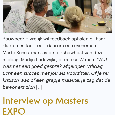
Bouwbedrijf Vrolijk wil feedback ophalen bij haar
klanten en faciliteert daarom een evenement.
Marte Schuurmans is de talkshowhost van deze
middag. Marlijn Lodewijks, directeur Wonen: “𝘞𝘢𝘵
𝘸𝘢𝘴 𝘩𝘦𝘵 𝘦𝘦𝘯 𝘨𝘰𝘦𝘥 𝘨𝘦𝘴𝘱𝘳𝘦𝘬 𝘢𝘧𝘨𝘦𝘭𝘰𝘱𝘦𝘯 𝘷𝘳𝘪𝘫𝘥𝘢𝘨.
𝘌𝘤𝘩𝘵 𝘦𝘦𝘯 𝘴𝘶𝘤𝘤𝘦𝘴 𝘮𝘦𝘵 𝘫𝘰𝘶 𝘢𝘭𝘴 𝘷𝘰𝘰𝘳𝘻𝘪𝘵𝘵𝘦𝘳. 𝘖𝘧 𝘫𝘦 𝘯𝘶
𝘬𝘳𝘪𝘵𝘪𝘴𝘤𝘩 𝘸𝘢𝘴 𝘰𝘧 𝘦𝘦𝘯 𝘨𝘳𝘢𝘱𝘫𝘦 𝘮𝘢𝘢𝘬𝘵𝘦, 𝘫𝘦 𝘻𝘢𝘨 𝘥𝘢𝘵 𝘥𝘦
𝘣𝘦𝘸𝘰𝘯𝘦𝘳𝘴 𝘻𝘪𝘤𝘩 […]
Interview op Masters
EXPO